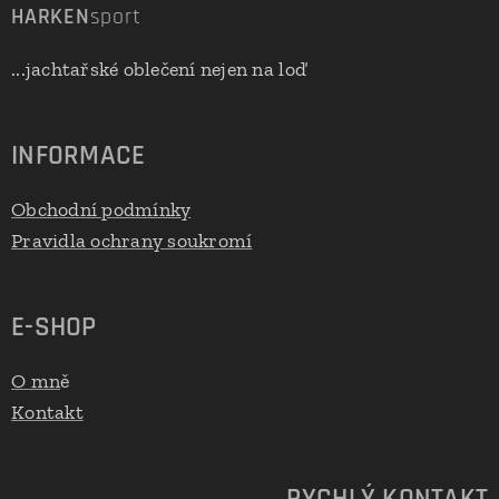
HARKEN
sport
...jachtařské oblečení nejen na loď
INFORMACE
Obchodní podmínky
Pravidla ochrany soukromí
E-SHOP
O mn
ě
Kontakt