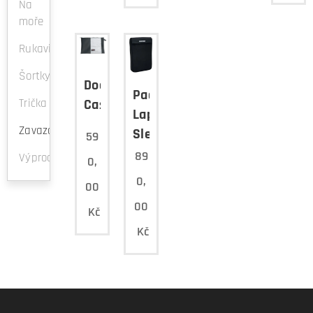
Na
moře
Rukavice
Šortky
Document
Padded
Trička
Case
Laptop
Zavazadla
Sleeve
59
89
Výprodej
0,
0,
00
00
Kč
Kč