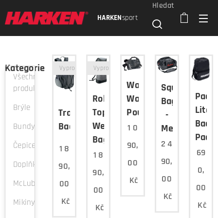
Hledat
HARKEN
sport
Kategorie
Vyprodáno
Vyprodáno
Všechny
Waterproof
Squall
produkty
Pack-
Roll-
Waist
Bag
Brýle
Lite
Top
Pouch
Transition
-
Back
Wet/Dry
BackPack
Bundy
Medium
1 0
Pack
Bag
2 4
90,
Čepice
1 8
69
1 8
90,
00
Doplňky
90,
0,
90,
00
Kč
00
McLube
00
00
Kč
Kč
Mikiny
Kč
Kč