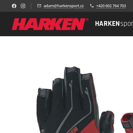
adam@harkensport.cz
+420 602 764 703
HARKEN
spo