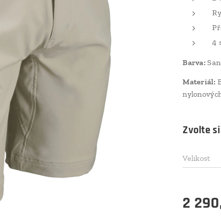
Ry
Př
4 
Barva:
San
Materiál:
B
nylonových
Zvolte si
Velikost
2 290