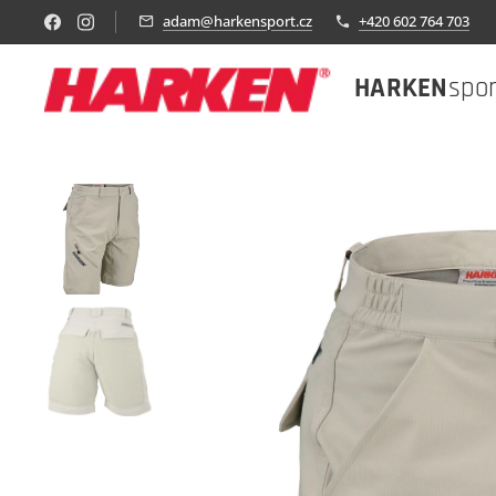
adam@harkensport.cz
+420 602 764 703
HARKEN
spo