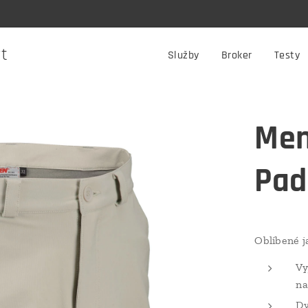
rt
Služby
Broker
Testy
Men'
Pad
Oblíbené j
Vy
na
Dv