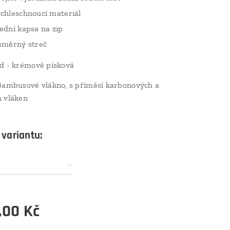
chleschnoucí materiál
ední kapsa na zip
směrný streč
d - krémově písková
ambusové vlákno, s příměsí karbonových a
 vláken
 variantu:
,00
Kč