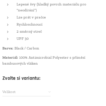
Lepené švy (hladký povrch materiálu pro
"neodírání")
Lze prát v pračce
Rychloschnoucí
2 směrný streč
UPF 30
Barva:
Black / Carbon
Materiál:
100% Antimicrobial Polyester s příměsí
bambusových vláken
Zvolte si variantu:
Velikost