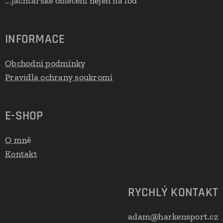
...jachtařské oblečení nejen na loď
INFORMACE
Obchodní podmínky
Pravidla ochrany soukromí
E-SHOP
O mn
ě
Kontakt
RYCHLÝ KONTAKT
adam@harkensport.cz