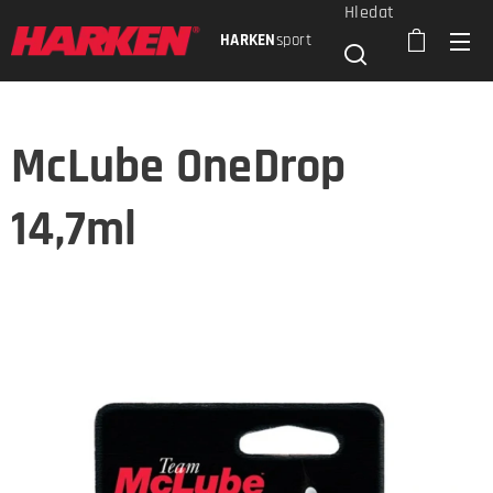
Hledat
HARKEN
sport
McLube OneDrop
14,7ml