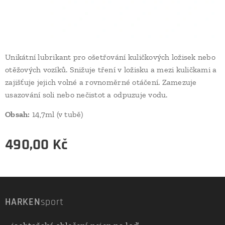
Unikátní lubrikant pro ošetřování kuličkových ložisek nebo
otěžových vozíků. Snižuje tření v ložisku a mezi kuličkami a
zajišťuje jejich volné a rovnoměrné otáčení. Zamezuje
usazování soli nebo nečistot a odpuzuje vodu.
Obsah:
14,7ml (v tubě)
490,00
Kč
HARKEN
sport