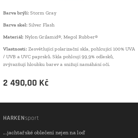
Barva brýlí:
Storm Gray
Barva skel:
Silver Flash
Materiál:
Nylon Grilamid®, Megol Rubber®
Vlastnosti:
Zesvětlující polarizační skla, pohlcující 100% UVA
/ UVB a UVC paprsků. Skla pohlcují 99,9% odlesků,
zvýrazňují hloubku barev a snižují namáhání očí.
2 490,00
Kč
HARKEN
sport
...jachtařské oblečení nejen na loď