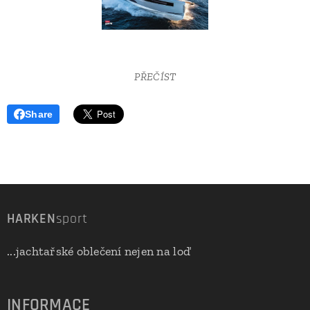
PŘEČÍST
Share
HARKEN
sport
...jachtařské oblečení nejen na loď
INFORMACE