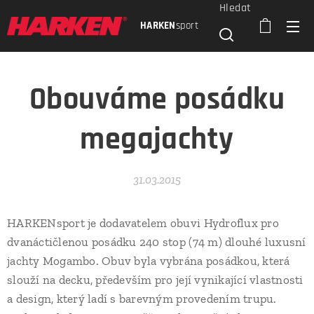
Hledat
HARKEN
sport
Obouváme posádku
megajachty
31.03.2015
HARKENsport je dodavatelem obuvi Hydroflux pro
dvanáctičlenou posádku 240 stop (74 m) dlouhé luxusní
jachty Mogambo. Obuv byla vybrána posádkou, která
slouží na decku, především pro její vynikající vlastnosti
a design, který ladí s barevným provedením trupu.