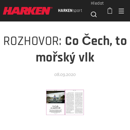
Hledat
HARKEN
sport
ROZHOVOR:
Co Čech, to
mořský vlk
08.09.2020